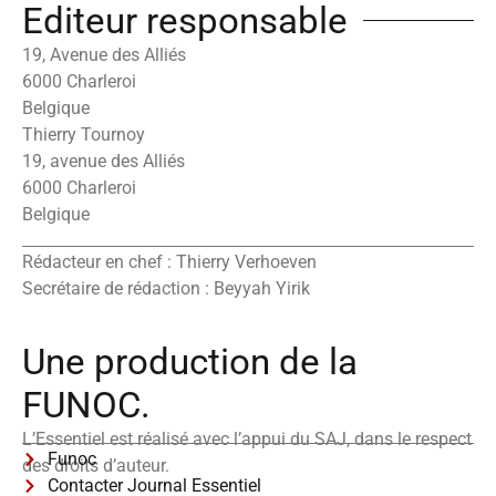
Editeur responsable
19, Avenue des Alliés
6000 Charleroi
Belgique
Thierry Tournoy
19, avenue des Alliés
6000 Charleroi
Belgique
Rédacteur en chef : Thierry Verhoeven
Secrétaire de rédaction : Beyyah Yirik
Une production de la
FUNOC.
L’Essentiel est réalisé avec l’appui du SAJ, dans le respect
Funoc
des droits d’auteur.
Contacter Journal Essentiel