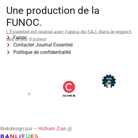
Une production de la
FUNOC.
L’Essentiel est réalisé avec l’appui du SAJ, dans le respect
Funoc
des droits d’auteur.
Contacter Journal Essentiel
Politique de confidentialité
Webdesign par –
Hicham Zian
@