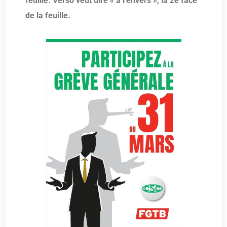
feuille. Verso veut dire « à l’envers », la 2e face
de la feuille.