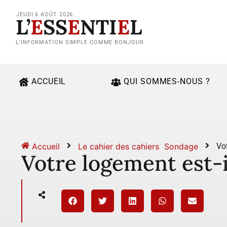
JEUDI 6 AOÛT 2026
L’
E
SS
E
NTI
E
L
L’INFORMATION SIMPLE COMME BONJOUR
ACCUEIL
QUI SOMMES-NOUS ?
Accueil
Le cahier des cahiers
Sondage
Vot
Votre logement est-il