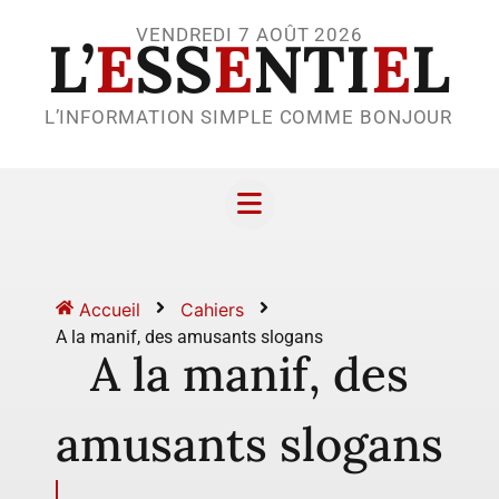
VENDREDI 7 AOÛT 2026
L’
E
SS
E
NTI
E
L
L’INFORMATION SIMPLE COMME BONJOUR
Accueil
Cahiers
A la manif, des amusants slogans
A la manif, des
amusants slogans