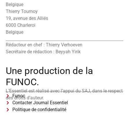
Belgique
Thierry Tournoy
19, avenue des Alliés
6000 Charleroi
Belgique
Rédacteur en chef : Thierry Verhoeven
Secrétaire de rédaction : Beyyah Yirik
Une production de la
FUNOC.
L’Essentiel est réalisé avec l’appui du SAJ, dans le respect
Funoc
des droits d’auteur.
Contacter Journal Essentiel
Politique de confidentialité