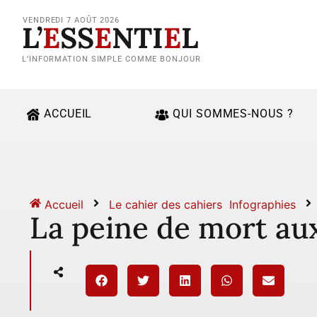
VENDREDI 7 AOÛT 2026
L’
E
SS
E
NTI
E
L
L’INFORMATION SIMPLE COMME BONJOUR
ACCUEIL
QUI SOMMES-NOUS ?
Accueil
Le cahier des cahiers
Infographies
La peine de mort au