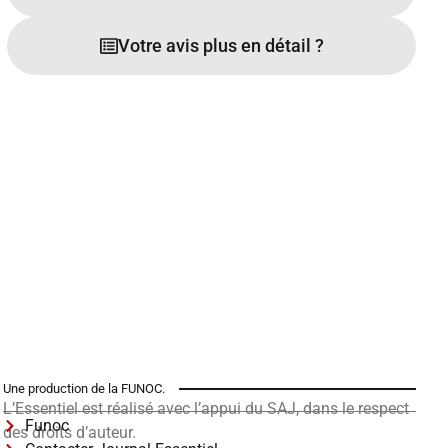
Votre avis plus en détail ?
Une production de la FUNOC.
L’Essentiel est réalisé avec l’appui du SAJ, dans le respect
Funoc
des droits d’auteur.