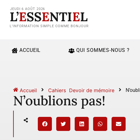
JEUDI 6 AOÛT 2026
L’
E
SS
E
NTI
E
L
L’INFORMATION SIMPLE COMME BONJOUR
ACCUEIL
QUI SOMMES-NOUS ?
Accueil
Cahiers
Devoir de mémoire
N’oubl
N’oublions pas!