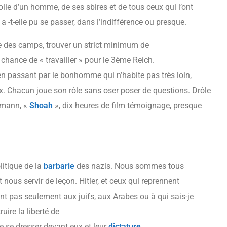
a folie d’un homme, de ses sbires et de tous ceux qui l’ont
 -t-elle pu se passer, dans l’indifférence ou presque.
ire des camps, trouver un strict minimum de
a chance de « travailler » pour le 3ème Reich.
en passant par le bonhomme qui n’habite pas très loin,
x. Chacun joue son rôle sans oser poser de questions. Drôle
zmann, «
Shoah
», dix heures de film témoignage, presque
litique de la
barbarie
des nazis. Nous sommes tous
nous servir de leçon. Hitler, et ceux qui reprennent
ent pas seulement aux juifs, aux Arabes ou à qui sais-je
uire la liberté de
e se dresser devant eux et leur
dictature
.