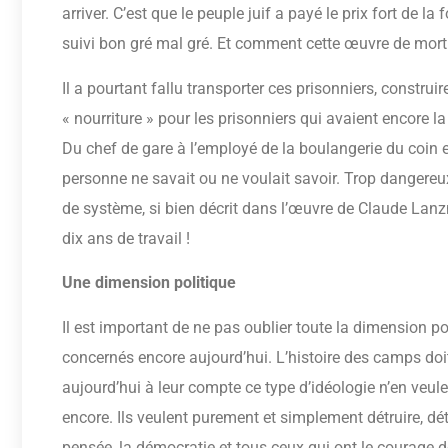
arriver. C’est que le peuple juif a payé le prix fort de l
suivi bon gré mal gré. Et comment cette œuvre de mort a
Il a pourtant fallu transporter ces prisonniers, constru
« nourriture » pour les prisonniers qui avaient encore l
Du chef de gare à l’employé de la boulangerie du coin 
personne ne savait ou ne voulait savoir. Trop dangereu
de système, si bien décrit dans l’œuvre de Claude Lan
dix ans de travail !
Une dimension politique
Il est important de ne pas oublier toute la dimension po
concernés encore aujourd’hui. L’histoire des camps doit 
aujourd’hui à leur compte ce type d’idéologie n’en veul
encore. Ils veulent purement et simplement détruire, détr
pensée, la démocratie et tous ceux qui ont le courage d