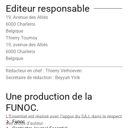
Editeur responsable
19, Avenue des Alliés
6000 Charleroi
Belgique
Thierry Tournoy
19, avenue des Alliés
6000 Charleroi
Belgique
Rédacteur en chef : Thierry Verhoeven
Secrétaire de rédaction : Beyyah Yirik
Une production de la
FUNOC.
L’Essentiel est réalisé avec l’appui du SAJ, dans le respect
Funoc
des droits d’auteur.