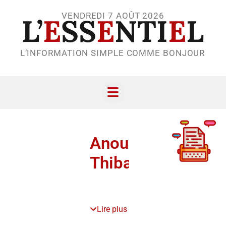
VENDREDI 7 AOÛT 2026
L’
E
SS
E
NTI
E
L
L’INFORMATION SIMPLE COMME BONJOUR
Anouck
Thibaut
Lire plus