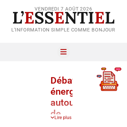
VENDREDI 7 AOÛT 2026
L’
E
SS
E
NTI
E
L
L’INFORMATION SIMPLE COMME BONJOUR
Débats
énergiques
autour
de
Lire plus
l’énergie