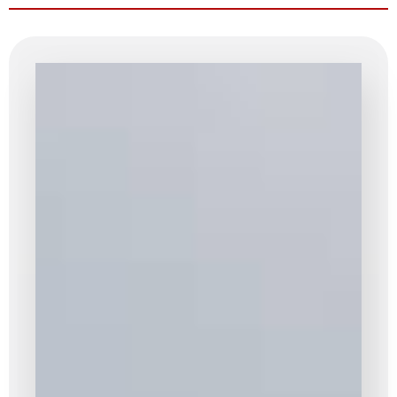
Toutes les
énergies
ne se
valent pas.
Certaines
sont plus
polluantes
ou plus
dangereuses
que
d’autres.
Beaucoup
d’énergies
menacent
notre
planète et
notre
climat. Il y