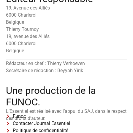
19, Avenue des Alliés
6000 Charleroi
Belgique
Thierry Tournoy
19, avenue des Alliés
6000 Charleroi
Belgique
Rédacteur en chef : Thierry Verhoeven
Secrétaire de rédaction : Beyyah Yirik
Une production de la
FUNOC.
L’Essentiel est réalisé avec l’appui du SAJ, dans le respect
Funoc
des droits d’auteur.
Contacter Journal Essentiel
Politique de confidentialité