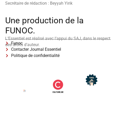
Secrétaire de rédaction : Beyyah Yirik
Une production de la
FUNOC.
L’Essentiel est réalisé avec l’appui du SAJ, dans le respect
Funoc
des droits d’auteur.
Contacter Journal Essentiel
Politique de confidentialité