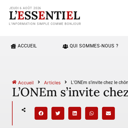
JEUDI 6 AOÛT 2026
L’
E
SS
E
NTI
E
L
L’INFORMATION SIMPLE COMME BONJOUR
ACCUEIL
QUI SOMMES-NOUS ?
Accueil
Articles
L’ONEm s’invite chez le chô
L’ONEm s’invite che