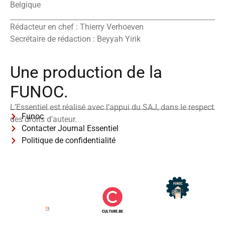
Belgique
Rédacteur en chef : Thierry Verhoeven
Secrétaire de rédaction : Beyyah Yirik
Une production de la
FUNOC.
L’Essentiel est réalisé avec l’appui du SAJ, dans le respect
Funoc
des droits d’auteur.
Contacter Journal Essentiel
Politique de confidentialité