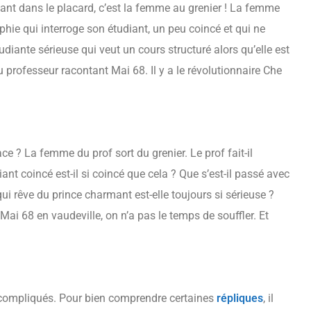
mant dans le placard, c’est la femme au grenier ! La femme
hie qui interroge son étudiant, un peu coincé et qui ne
tudiante sérieuse qui veut un cours structuré alors qu’elle est
 professeur racontant Mai 68. Il y a le révolutionnaire Che
ace ? La femme du prof sort du grenier. Le prof fait-il
iant coincé est-il si coincé que cela ? Que s’est-il passé avec
i rêve du prince charmant est-elle toujours si sérieuse ?
Mai 68 en vaudeville, on n’a pas le temps de souffler. Et
u compliqués. Pour bien comprendre certaines
répliques
, il