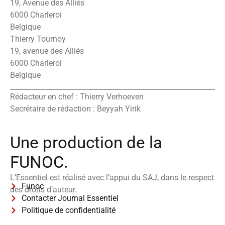
19, Avenue des Alliés
6000 Charleroi
Belgique
Thierry Tournoy
19, avenue des Alliés
6000 Charleroi
Belgique
Rédacteur en chef : Thierry Verhoeven
Secrétaire de rédaction : Beyyah Yirik
Une production de la
FUNOC.
L’Essentiel est réalisé avec l’appui du SAJ, dans le respect
Funoc
des droits d’auteur.
Contacter Journal Essentiel
Politique de confidentialité