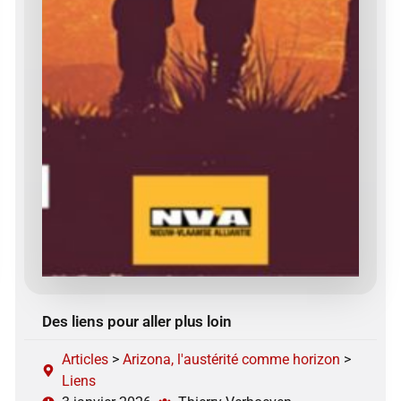
Des liens pour aller plus loin
Articles
>
Arizona, l'austérité comme horizon
>
Liens