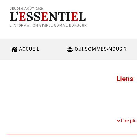
JEUDI 6 AOÛT 2026
L’
E
SS
E
NTI
E
L
L’INFORMATION SIMPLE COMME BONJOUR
ACCUEIL
QUI SOMMES-NOUS ?
Liens
Lire pl