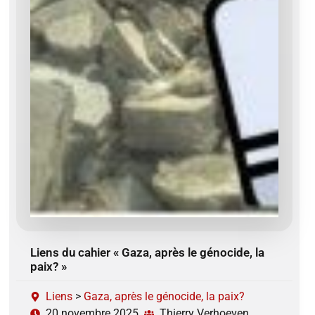
Liens du cahier « Gaza, après le génocide, la
paix? »
Liens
>
Gaza, après le génocide, la paix?
20 novembre 2025
Thierry Verhoeven