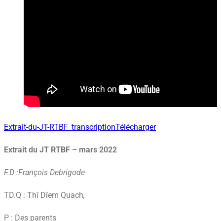
Extrait-du-JT-RTBF_transcription
Télécharger
Extrait du JT RTBF – mars 2022
F.D :François Debrigode
TD.Q : Thî Dîem Quach
,
P : Des parents