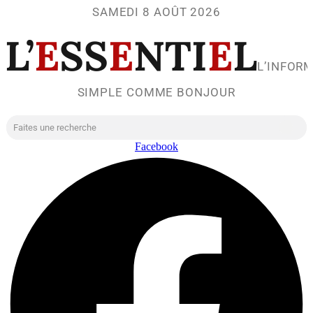
SAMEDI 8 AOÛT 2026
L’
E
SS
E
NTI
E
L
L’INFOR
SIMPLE COMME BONJOUR
Facebook