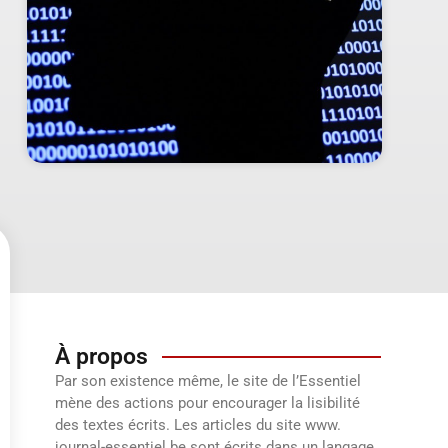
À propos
Par son existence même, le site de l’Essentiel
mène des actions pour encourager la lisibilité
des textes écrits. Les articles du site www.
journal-essentiel.be sont écrits dans un langage