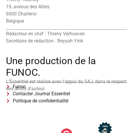
19, avenue des Alliés
6000 Charleroi
Belgique
Rédacteur en chef : Thierry Verhoeven
Secrétaire de rédaction : Beyyah Yirik
Une production de la
FUNOC.
L’Essentiel est réalisé avec l’appui du SAJ, dans le respect
Funoc
des droits d’auteur.
Contacter Journal Essentiel
Politique de confidentialité