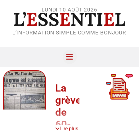
LUNDI 10 AOÛT 2026
L’
E
SS
E
NTI
E
L
L’INFORMATION SIMPLE COMME BONJOUR
La
grève
de
60-
Lire plus
61 a