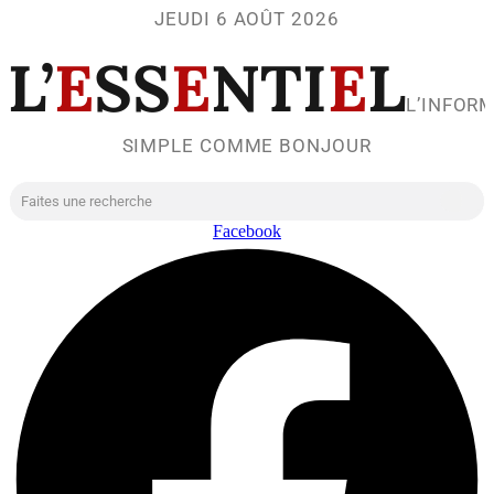
JEUDI 6 AOÛT 2026
L’
E
SS
E
NTI
E
L
L’INFOR
SIMPLE COMME BONJOUR
Facebook